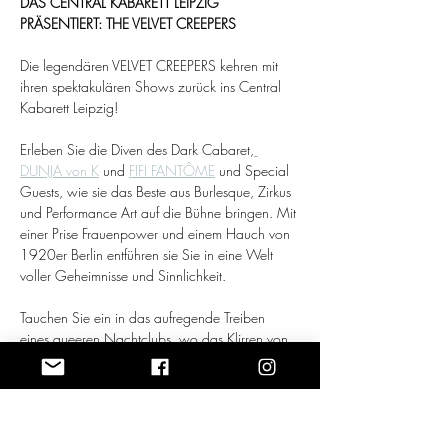
DAS CENTRAL KABARETT LEIPZIG 
PRÄSENTIERT: THE VELVET CREEPERS
Die legendären VELVET CREEPERS kehren mit 
ihren spektakulären Shows zurück ins Central 
Kabarett Leipzig! 
Erleben Sie die Diven des Dark Cabaret,
DUNJA von K
 und 
FIFI FANTÔME
 und Special 
Guests, wie sie das Beste aus Burlesque, Zirkus 
und Performance Art auf die Bühne bringen. Mit 
einer Prise Frauenpower und einem Hauch von 
1920er Berlin entführen sie Sie in eine Welt 
voller Geheimnisse und Sinnlichkeit.
Tauchen Sie ein in das aufregende Treiben 
eines queeren Nachtclubs, wo das Klirren von 
Champagnergläsern und das Flattern von 
Federn Ihre Sinne betören. Genießen Sie den 
Geschmack des süßen Abenteuers, während 
Sie von wirbelnden Körpern, gehüllt in Gold 
und Pelz, umgeben sind.